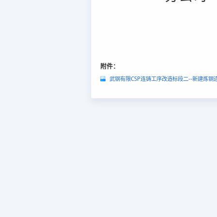
附件：
武钢有限CSP连铸工序改造标段二--新建炼钢连