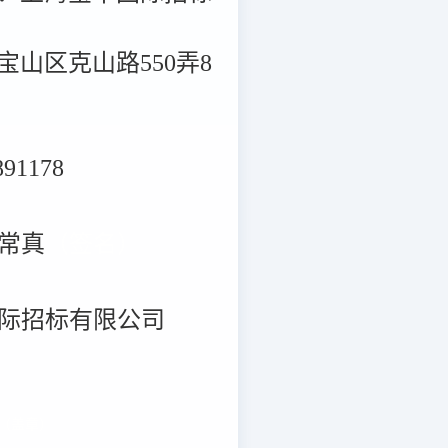
宝山区克山路550弄8
91178
常真
（签名）
际招标有限公司

（盖章）