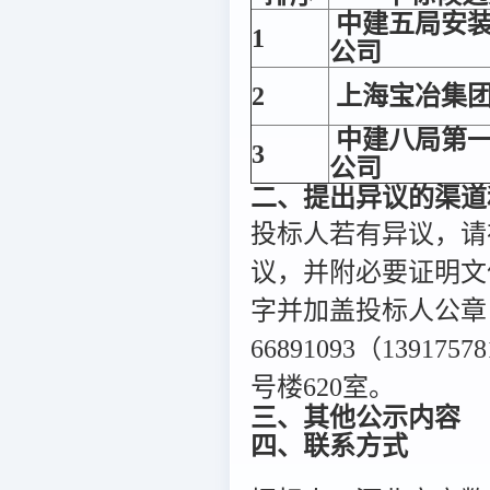
中建五局安
1
公司
2
上海宝冶集
中建八局第
3
公司
二、提出异议的渠道
投标人若有异议，请
议，并附必要证明文
字并加盖投标人公章
66891093（1391
号楼620室。
三、其他公示内容
四、联系方式