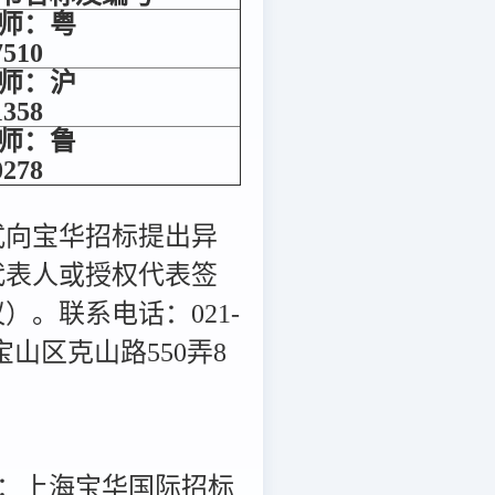
师：粤
7510
师：沪
1358
师：鲁
0278
式向宝华招标提出异
代表人或授权代表签
。联系电话：021-
海市宝山区克山路550弄8
：上海宝华国际招标