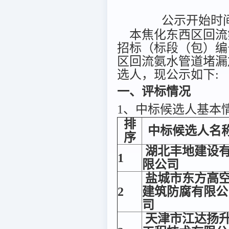
公示开始时间：
本焦化东西区回流
招标（标段（包）编号：
区回流氨水管道堵漏
选人，现公示如下:
一、评标情况
1、中标候选人基本
排
中标候选人名
序
湖北丰地建设
1
限公司
盐城市东方高
2
建筑防腐有限公
司
天津市江达扬