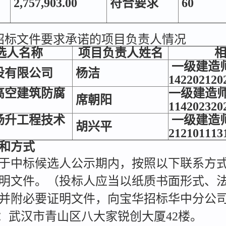
2,757,903.00
符合要求
60
招标文件要求承诺的项目负责人情况
选人名称
项目负责人姓名
一级建造
设有限公司
杨洁
142202120
高空建筑防腐
一级建造
席朝阳
114202320
扬升工程技术
一级建造
胡兴平
212101113
和方式
于中标候选人公示期内，按照以下联系方
明文件。（投标人应当以纸质书面形式、
并附必要证明文件，向宝华招标华中分公
7，地址：武汉市青山区八大家锐创大厦42楼。