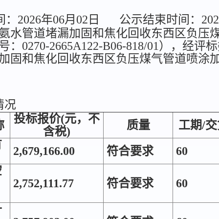
2026年06月02日
公示结束时间：202
氨水管道堵漏加固和焦化回收东西区负压煤
0270-2665A122-B06-818/01）
加固和焦化回收东西区负压煤气管道喷涂加
情况
投标报价(元，不
称
质量
工期/交
含税)
有
2,679,166.00
符合要求
60
空
2,752,111.77
符合要求
60
升