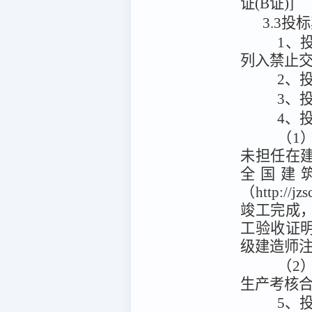
证(B证)]
3.3投
1、
列入禁止
2、
3、
4、
（1
未担任在
全国建
（http:/
竣工完成
工验收证
级建造师
（2
生产考核合
5、