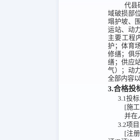
代县
域破损部
塌护坡、
运站、动
主要工程
护；体育
修缮；俱
缮；供应
气）；动
全部内容
3.合格
3.1
投标
[施
并在
3.2
[注