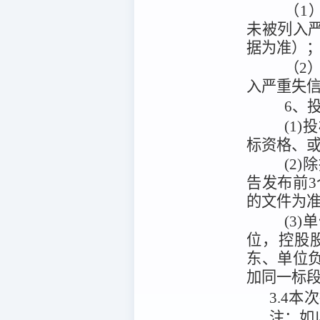
（1）
未被列入
据为准）
（2）
入严重失
6、
(1
标资格、或
(2
告发布前
的文件为准)
(3
位，控股
东、单位
加同一标
3.4
本次
注：
如