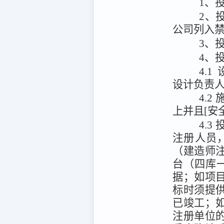
1、
2、
公司列入
3、
4、
4.
设计负责
4.
上并且[安
4.
注册人员
（建造师
台（四库一平台
据；如项
标时须提
已竣工；
注册单位