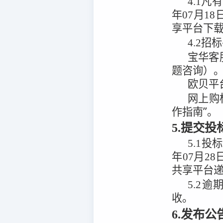
4.1
凡有
年07月18
享平台
下
4.2
招标
宝华客
题咨询）
欧贝平
网上购
作指南”。
5.提交
5.1
投标
年07月28
共享平台
5.2
逾
收。
6.发布