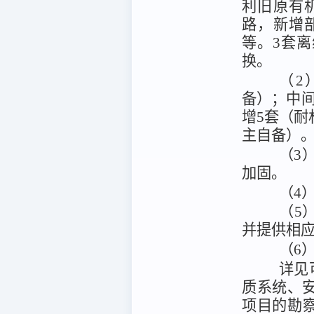
利旧原有
路，新增
等。3套
换。
（2
备）；中
增5套（耐
主自备）
（3
加固。
（4
（5
并提供相
（6
详见
质系统、
项目的勘