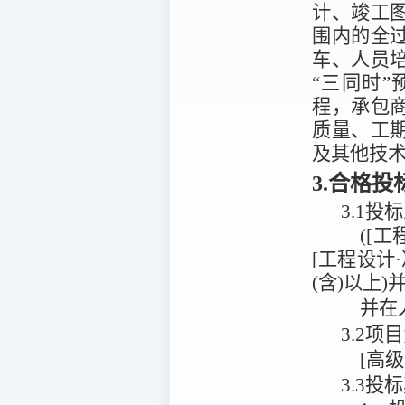
计、竣工
围内的全
车、人员
“三同时
程，承包
质量、工
及其他技
3.合格
3.1
投标
([
[工程设计
(含)以上)
并在
3.2
[高
3.3投