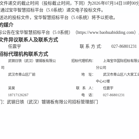
文件递交的截止时间（投标截止时间，下同）为
2026年07月14日10时00
前通过
宝华智慧招标平台（5.0系统）
递交电子投标文件。
送达的投标文件，宝华智慧招标平台（5.0系统）将予以拒收。
告的媒介
告在宝华智慧招标平台（5.0系统）（https://www.baohuabidding.co
标文件异议联系人及联系方式
任震宇
联 系 方 式:
027-86801231
及招标代理机构联系方式
:
武钢日铁（武汉）镀锡板有限公
招标代理机构：
上海宝华国际招标有限
司
分公司
:
武汉市青山区厂前
地 址：
武汉市青山区八大家工
中心42楼
:
吴昊
联 系 人：
任震宇
:
18717126267
电 话：
027-86801231
门：武钢日铁（武汉）镀锡板有限公司招标管理部门