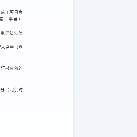
的施工项目负
库一平台）
入严重违法失信
被执行人名单（查
证证书有效的
0分
（北京时