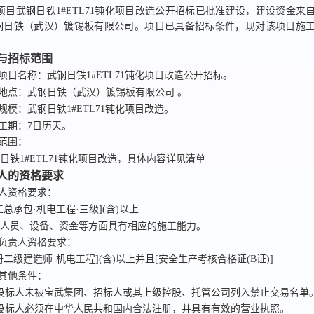
项目
武钢日铁1#ETL71钝化项目改造公开招标已
批准建设，
建设资金来
钢日铁（武汉）镀锡板有限公司
。项目已具备招标条件，现对该项目
施
况与招标范围
标项目名称：
武钢日铁1#ETL71钝化项目改造公开招标
。
设地点：
武钢日铁（武汉）镀锡板有限公司
。
规模：
武钢日铁1#ETL71钝化项目改造
。
划工期：
7
日历天。
标范围：
日铁1#ETL71钝化项目改造，具体内容详见清单
标人的资格要求
人资格要求：
工总承包·机电工程·三级](含)以上
在人员、设备、资金等方面具有相应的施工能力。
目负责人资格要求：
册二级建造师·机电工程](含)以上并且[安全生产考核合格证(B证)]
标其他条件：
投标人未被宝武集团、招标人或其上级控股、托管公司列入禁止交易名单
投标人必须在中华人民共和国内合法注册，并具有有效的营业执照。