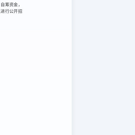
自
自筹资金，
工
进行公开招
。