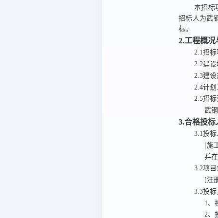
本招标
招标人为武
标。
2.工程概
2.1招
2
.
2建
2
.
3
建设
2.4计
2.5招
武钢
3.合格投
3.1
投标
[施
并
3.2项
[注
3.3投
1、
2、