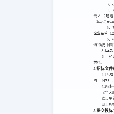
3、
4
责人（建造
（http://jz
5、
企业名单（查询
6、
询“信用中国”网
3.4
本次
注：
如
材料。
4.招标文
4.1
凡有
间，下同）
4.2
招标
宝华客
欧贝平
网上购
5.提交投