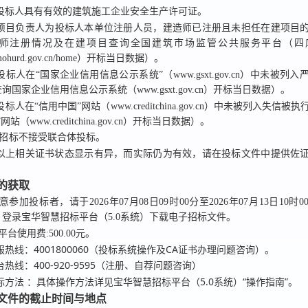
投标人具有有效的建筑施工企业安全生产许可证。
、项目负责人为投标人本单位注册人员，建造师已注册且未担任在建项目
师注册情况及在建项目查询全国建筑市场监管公共服务平台（四
sc.mohurd.gov.cn/home）开标当日数据）。
投标人在“国家企业信用信息公示系统”（www.gsxt.gov.cn）中未被列
国家企业信用信息公示系统（www.gsxt.gov.cn）开标当日数据）。
投标人在“信用中国”网站（www.creditchina.gov.cn）中未被列入失信
站（www.creditchina.gov.cn）开标当日数据）。
招标
不接受联合体投标。
以上相关证书状态显示有异，而实际仍为有效，请在投标文件中提供佐
件的获取
意参加投标者，请于
2026年07月08日09时00分
至
2026年07月13日10时0
，登录
宝华智慧招标平台（5.0系统）
下载电子招标文件。
平台使用费:500.00元。
4001800060（投标系统操作及CA证书办理问题咨询）。
服热线：
400-920-9595（注册、自荐问题咨询）
台热线：
：具体操作方法详见宝华智慧招标平台（5.0系统）“操作指南”。
标方法
标文件的截止时间与地点