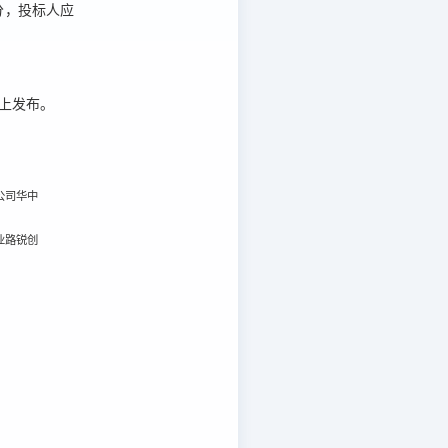
分
，投标人应
m）上发布。
公司华中
业路锐创