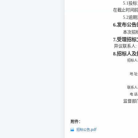
5.1
投标
在截止时间
5.2
逾期
6.发布公
本次招标公
7.受理招
异议联系人:
8.招标人
招标人
地 址
联系人
电 话
监督部
附件：
招标公告.pdf