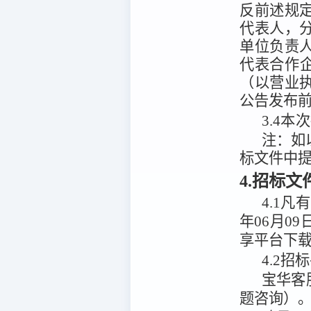
反前述规
代表人，
单位负责
代表合作
（以营业
公告发布前
3.4
本次
注：
如
标文件中
4.招标
4.1
凡有
年06月09
享平台
下
4.2
招标
宝华客
题咨询）