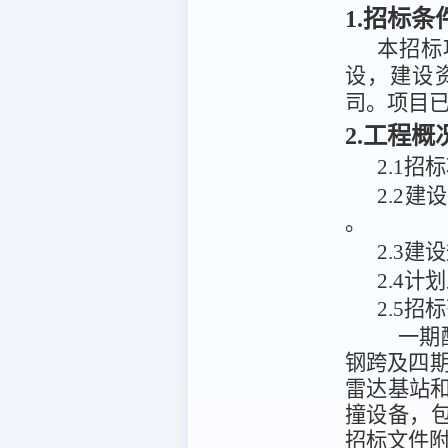
1.招标条
本招标
设，
建设
司
。项目
2.工程
2.1招
2
.
2建
。
2
.
3
建设
2.4计
2.5招
一期
钢跨及四
雷达基站和
撞设备，
招标文件