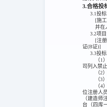
3.合格
3.1
投标
[施
并在
3.2
[注
证(B证)]
3.3投
（1
司列入禁
（2
（3
（4
位注册人
（建造师
台（四库一平台