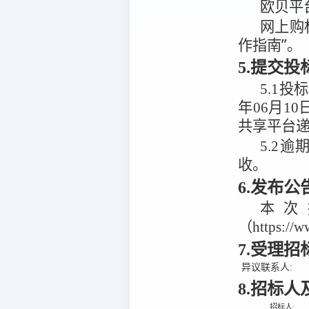
欧贝平
网上购
作指南”。
5.提交
5.1
投标
年06月10
共享平台
5.2
逾
收。
6.发布
本次
（https:/
7.受理
异议联系人:
8.招标
招标人: