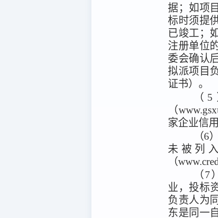
据；如项
标时须提
已竣工；
注册单位
委会确认
拟派项目
证书）。
（
（www.g
家企业信用信
（6）
未被列
（www.cr
（7
业，投标
负责人为
东是同一