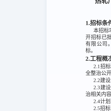
热轧
1.招标条
本招标
开招标已
有限公司
标。
2.工程
2.1
全整治公
2
.
2建
2
.
3
建设
治相关内
2.4计
2.5招