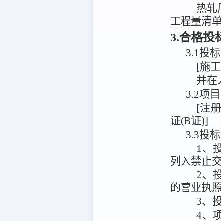
热轧
工程量清
3.合格
3.1
投标
[施
并在
3.2
[注
证(B证)]
3.3投
1、
列入禁止
2、
的营业执
3、
4、