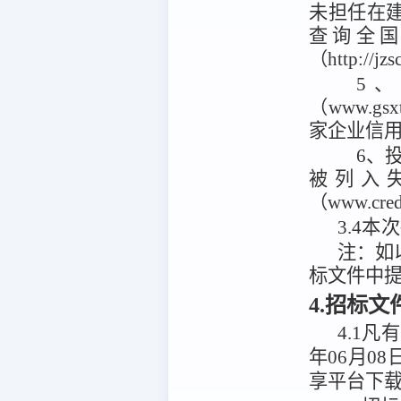
未担任在
查询全
（http://
5
（www.g
家企业信用信
6、投
被列入
（www.cr
3.4
本次
注：
如
标文件中
4.招标
4.1
凡有
年06月08
享平台
下