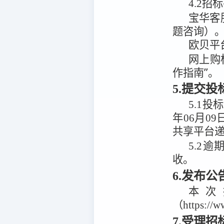
4.2
招标
宝华客
题咨询）
欧贝平
网上购
作指南”。
5.提交
5.1
投标
年06月09
共享平台
5.2
逾
收。
6.发布
本次
（https:/
7.受理