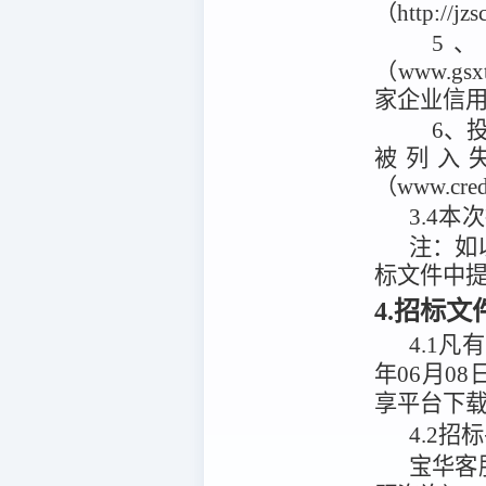
（http://
5
（www.g
家企业信用信
6、投
被列入
（www.cr
3.4
本次
注：
如
标文件中
4.招标
4.1
凡有
年06月08
享平台
下
4.2
招标
宝华客