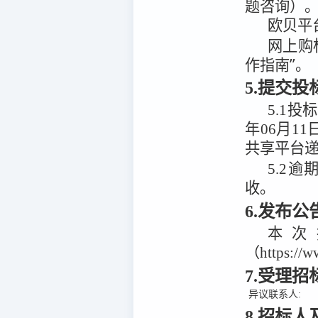
题咨询）
欧贝平
网上购
作指南”。
5.提交
5.1
投标
年06月11
共享平台
5.2
逾
收。
6.发布
本次
（https:/
7.受理
异议联系人:
8.招标