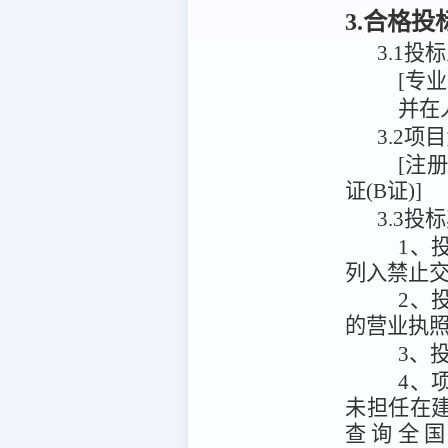
3.合格
3.1
投标
[专
并在
3.2
[注
证(B证)]
3.3投
1、
列入禁止
2、
的营业执
3、
4、
未担任在
查询全