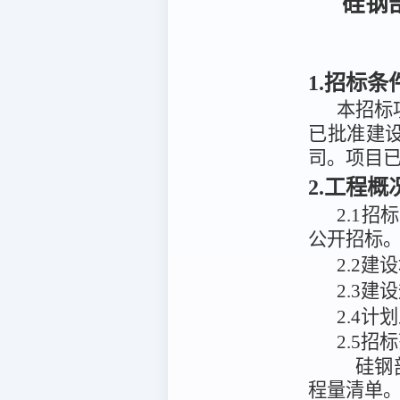
硅钢
1.招标条
本招标
已
批准建
司
。项目
2.工程
2.1
公开招标
2
.
2建
2
.
3
建设
2.4计
2.5招
硅钢
程量清单