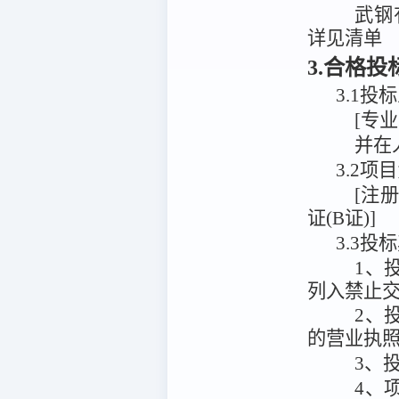
武钢
详见清单
3.合格
3.1
投标
[专
并在
3.2
[注
证(B证)]
3.3投
1、
列入禁止
2、
的营业执
3、
4、