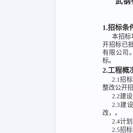
武钢
1.招标条
本招标
开招标已
有限公司
标。
2.工程
2.1招
整改公开
2
.
2建
2
.
3
建
改，
。
2.4计
2.5招