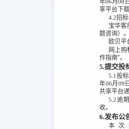
年06月08
享平台
下
4.2
招标
宝华客
题咨询）
欧贝平
网上购
作指南”。
5.提交
5.1
投标
年06月09
共享平台
5.2
逾
收。
6.发布
本次