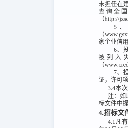
未担任在
查询全
（http://
5
（www.g
家企业信用信
6、投
被列入
（www.cr
7、
证，许可项
3.4
本次
注：
如
标文件中
4.招标
4.1
凡有